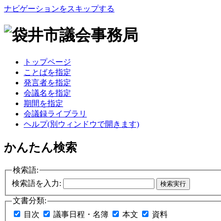
ナビゲーションをスキップする
トップページ
ことばを指定
発言者を指定
会議名を指定
期間を指定
会議録ライブラリ
ヘルプ
(別ウィンドウで開きます)
かんたん検索
検索語:
検索語を入力:
検索実行
文書分類:
目次
議事日程・名簿
本文
資料